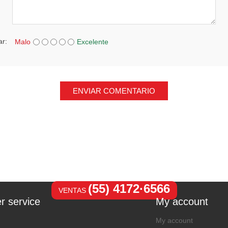
ar:
Malo
Excelente
ENVIAR COMENTARIO
(55) 4172·6566
VENTAS
r service
My account
My account