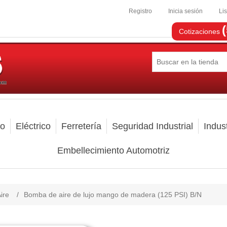
Registro
Inicia sesión
Li
Cotizaciones
mo
Eléctrico
Ferretería
Seguridad Industrial
Indust
Embellecimiento Automotriz
ire
/
Bomba de aire de lujo mango de madera (125 PSI) B/N