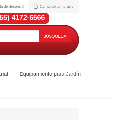
sta de deseos
0
Carrito de compras
0
(55) 4172·6566
BÚSQUEDA
rial
Equipamiento para Jardín