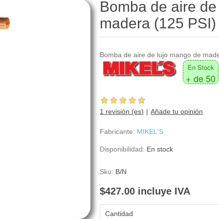
Bomba de aire de
madera (125 PSI)
Bomba de aire de lujo mango de made
En Stock
+ de 50
1 revisión (es)
Añade tu opinión
Fabricante:
MIKEL'S
Disponibilidad:
En stock
Sku:
B/N
$427.00 incluye IVA
Cantidad