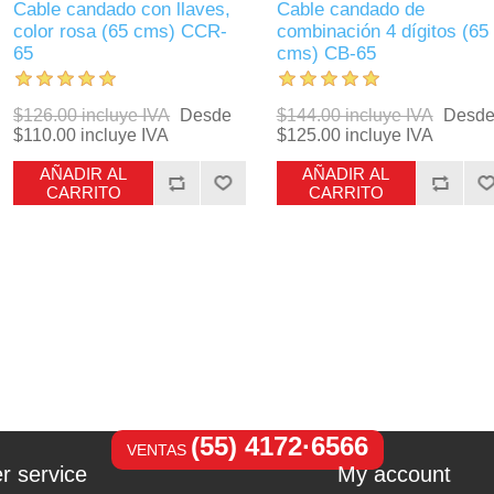
Cable candado con llaves,
Cable candado de
color rosa (65 cms) CCR-
combinación 4 dígitos (65
65
cms) CB-65
$126.00 incluye IVA
Desde
$144.00 incluye IVA
Desd
$110.00 incluye IVA
$125.00 incluye IVA
AÑADIR AL
AÑADIR AL
CARRITO
CARRITO
(55) 4172·6566
VENTAS
r service
My account