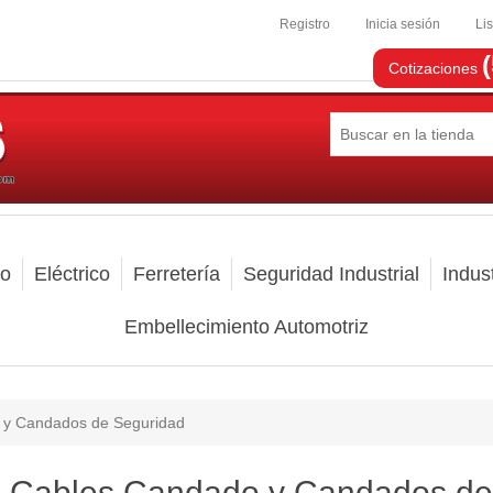
Registro
Inicia sesión
Li
Cotizaciones
mo
Eléctrico
Ferretería
Seguridad Industrial
Indust
Embellecimiento Automotriz
 y Candados de Seguridad
Cables Candado y Candados de