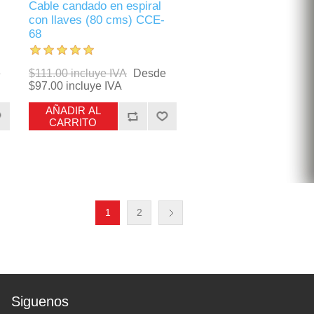
Cable candado en espiral
con llaves (80 cms) CCE-
68
e
$111.00 incluye IVA
Desde
$97.00 incluye IVA
AÑADIR AL
CARRITO
1
2
Siguenos