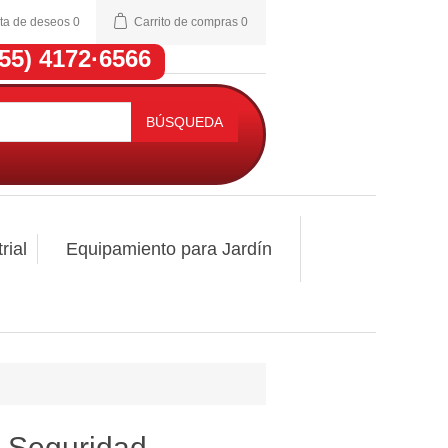
sta de deseos
0
Carrito de compras
0
(55) 4172·6566
BÚSQUEDA
rial
Equipamiento para Jardín
 Seguridad