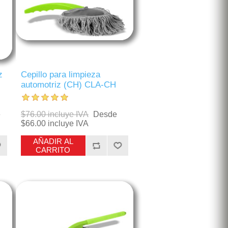
z
Cepillo para limpieza
automotriz (CH) CLA-CH
e
$76.00 incluye IVA
Desde
$66.00 incluye IVA
AÑADIR AL
CARRITO