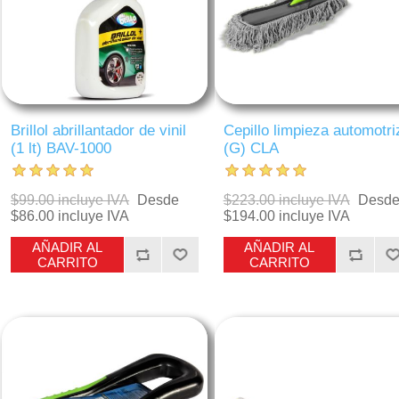
Brillol abrillantador de vinil
Cepillo limpieza automotri
(1 lt) BAV-1000
(G) CLA
$99.00 incluye IVA
Desde
$223.00 incluye IVA
Desd
$86.00 incluye IVA
$194.00 incluye IVA
AÑADIR AL
AÑADIR AL
CARRITO
CARRITO