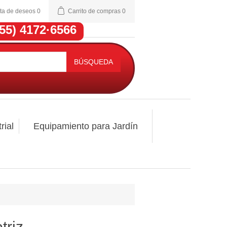
sta de deseos
0
Carrito de compras
0
(55) 4172·6566
BÚSQUEDA
rial
Equipamiento para Jardín
triz