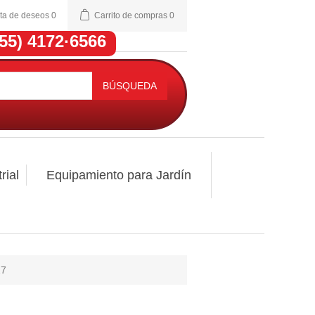
sta de deseos
0
Carrito de compras
0
(55) 4172·6566
BÚSQUEDA
rial
Equipamiento para Jardín
27