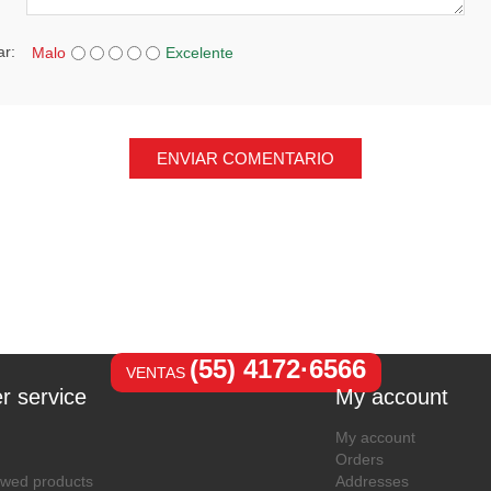
ar:
Malo
Excelente
ENVIAR COMENTARIO
(55) 4172·6566
VENTAS
r service
My account
My account
Orders
ewed products
Addresses