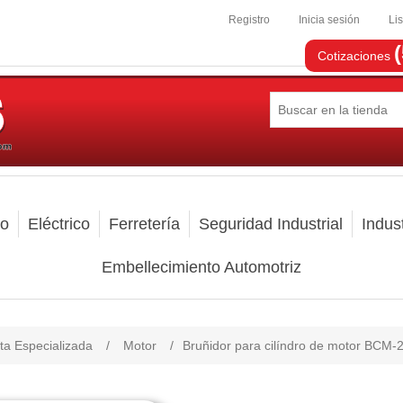
Registro
Inicia sesión
Li
Cotizaciones
mo
Eléctrico
Ferretería
Seguridad Industrial
Indust
Embellecimiento Automotriz
ta Especializada
/
Motor
/
Bruñidor para cilíndro de motor BCM-