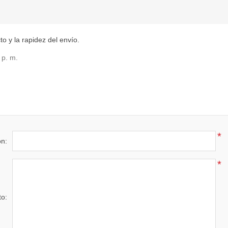
o y la rapidez del envío.
 p. m.
*
ón:
*
to: