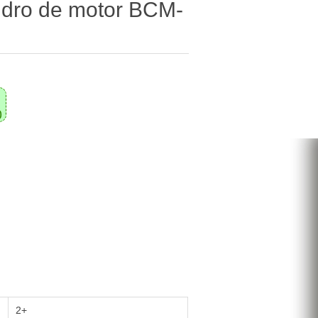
índro de motor BCM-
0
2+