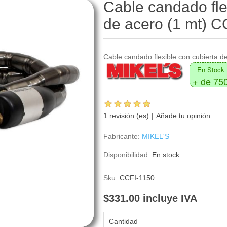
Cable candado fle
de acero (1 mt) C
Cable candado flexible con cubierta d
En Stock
+ de 75
1 revisión (es)
Añade tu opinión
Fabricante:
MIKEL'S
Disponibilidad:
En stock
Sku:
CCFI-1150
$331.00 incluye IVA
Cantidad