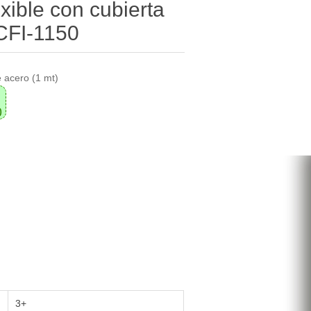
xible con cubierta
CFI-1150
e acero (1 mt)
0
3+