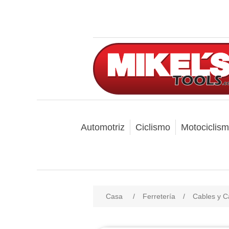
Automotriz
Ciclismo
Motociclis
Casa
/
Ferretería
/
Cables y C