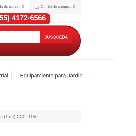
sta de deseos
0
Carrito de compras
0
(55) 4172·6566
BÚSQUEDA
rial
Equipamiento para Jardín
ro (1 mt) CCFI-1150