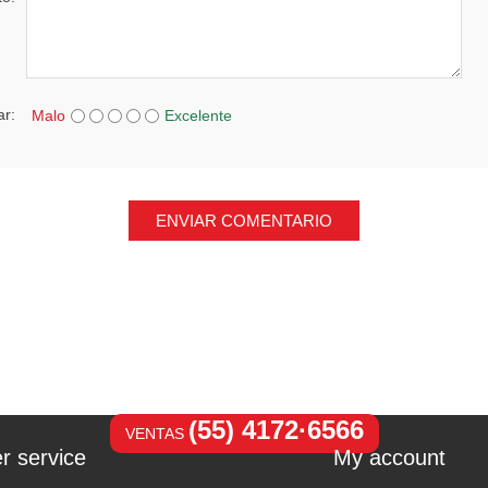
ar:
Malo
Excelente
ENVIAR COMENTARIO
(55) 4172·6566
VENTAS
r service
My account