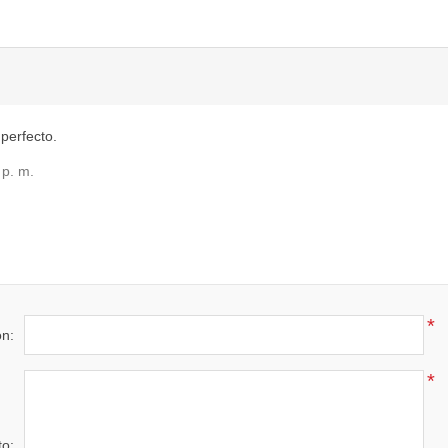
perfecto.
 p. m.
*
ón:
*
to: