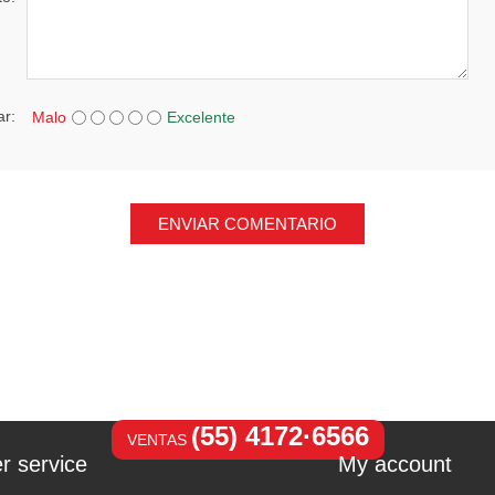
ar:
Malo
Excelente
ENVIAR COMENTARIO
(55) 4172·6566
VENTAS
r service
My account