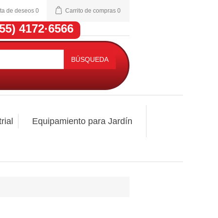
sta de deseos
0
Carrito de compras
0
(55) 4172·6566
BÚSQUEDA
rial
Equipamiento para Jardín