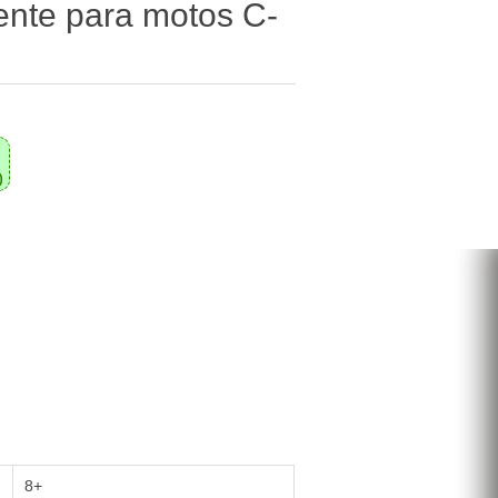
ente para motos C-
0
8+