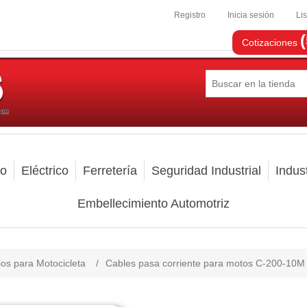
Registro
Inicia sesión
Li
Cotizaciones
mo
Eléctrico
Ferretería
Seguridad Industrial
Indust
Embellecimiento Automotriz
os para Motocicleta
/
Cables pasa corriente para motos C-200-10M