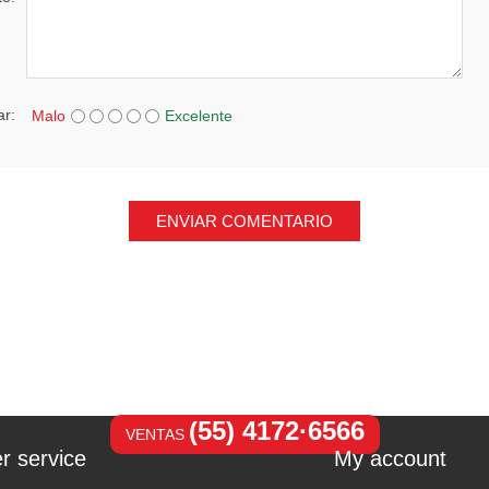
ar:
Malo
Excelente
ENVIAR COMENTARIO
(55) 4172·6566
VENTAS
r service
My account