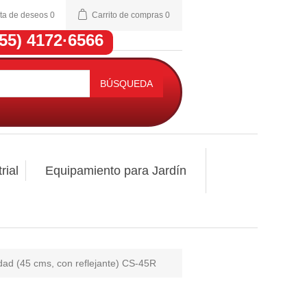
sta de deseos
0
Carrito de compras
0
(55) 4172·6566
BÚSQUEDA
rial
Equipamiento para Jardín
ad (45 cms, con reflejante) CS-45R