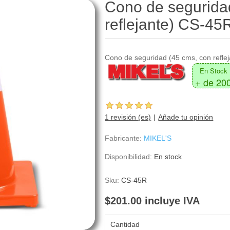
Cono de segurida
reflejante) CS-45
Cono de seguridad (45 cms, con reflej
En Stock
+ de 20
1 revisión (es)
Añade tu opinión
Fabricante:
MIKEL'S
Disponibilidad:
En stock
Sku:
CS-45R
$201.00 incluye IVA
Cantidad