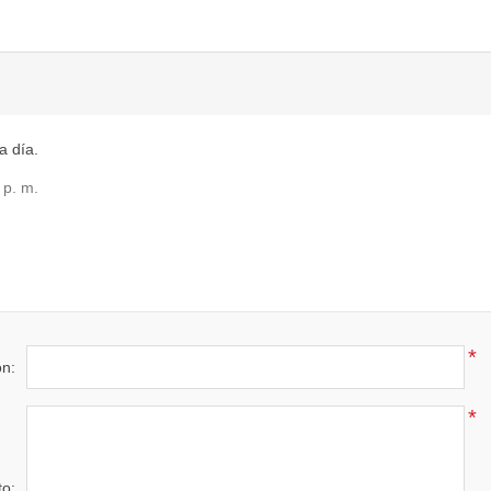
a día.
 p. m.
*
ón:
*
to: