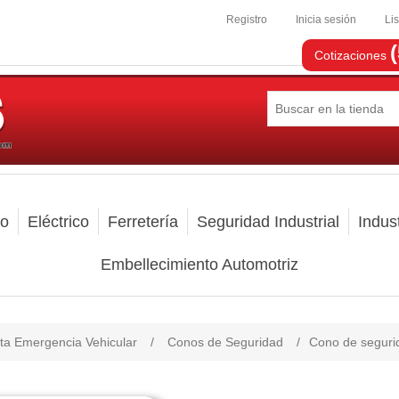
Registro
Inicia sesión
Li
Cotizaciones
mo
Eléctrico
Ferretería
Seguridad Industrial
Indust
Embellecimiento Automotriz
ta Emergencia Vehicular
/
Conos de Seguridad
/
Cono de segurid