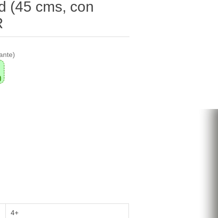
d (45 cms, con
R
ante)
0
4+