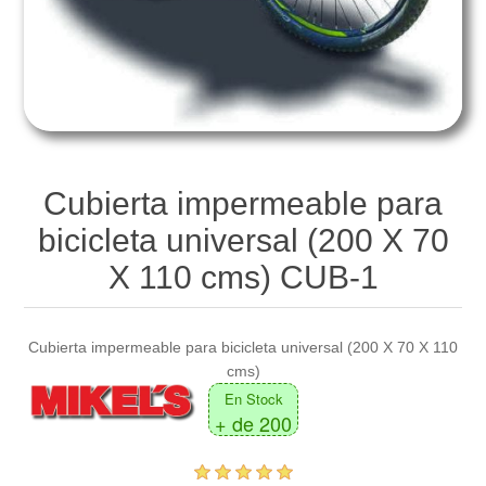
Overoles
Gatos de Uña
Embellecimiento Automotriz
Equipos para Soldar
Maletas para Herramientas
Gatos Mecánicos de Escalera
Productos para Limpieza Automotriz
Generadores de Energía
Cables y Candados de Seguridad
Pistones Hidráulicos
Aromatizantes
Cargadores de Baterías
Multiherramientas
Mesas Elevadoras
Cubierta impermeable para
bicicleta universal (200 X 70
Bombas de Aire
Patines Hidráulicos / Transpaletas
X 110 cms) CUB-1
Montacargas Hidráulicos
Cubierta impermeable para bicicleta universal (200 X 70 X 110
Montacargas Semi-Eléctricos
cms)
En Stock
+ de 200