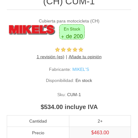
(CH) CUM-1
Cubierta para motocicleta (CH)
En Stock
+ de 200
1 revisión (es)
Añade tu opinión
Fabricante:
MIKEL'S
Disponibilidad:
En stock
Sku:
CUM-1
$534.00 incluye IVA
Cantidad
2+
$463.00
Precio