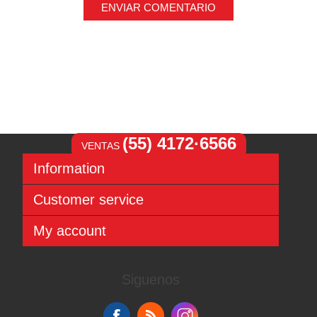
ENVIAR COMENTARIO
(55) 4172·6566
VENTAS
Information
Sitemap
Customer service
Aviso de Privacidad
Términos y condiciones
Search
My account
Contact us
News
Recently viewed products
My account
Compare products list
Orders
Siguenos
New products
Addresses
Shopping cart
Wishlist