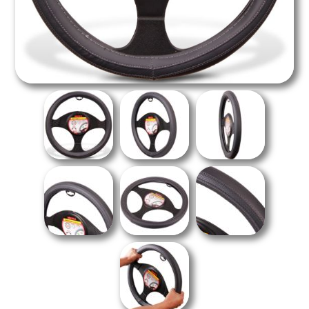
Overoles
Gatos de Uña
Embellecimiento Automotriz
Equipos para Soldar
Maletas para Herramientas
Gatos Mecánicos de Escalera
Productos para Limpieza Automotriz
Generadores de Energía
Cables y Candados de Seguridad
Pistones Hidráulicos
Aromatizantes
Cargadores de Baterías
Multiherramientas
Mesas Elevadoras
Bombas de Aire
Patines Hidráulicos / Transpaletas
Montacargas Hidráulicos
Montacargas Semi-Eléctricos