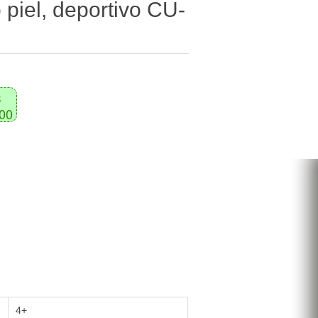
 piel, deportivo CU-
k
000
4+