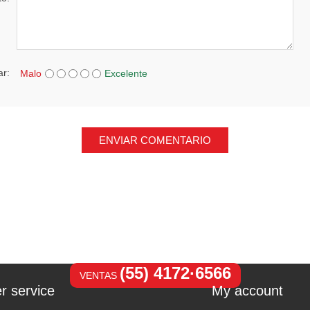
ar:
Malo
Excelente
ENVIAR COMENTARIO
(55) 4172·6566
VENTAS
r service
My account