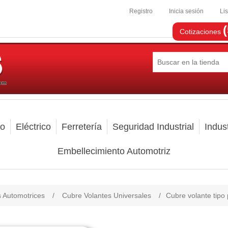
Registro
Inicia sesión
Li
Cotizaciones
mo
Eléctrico
Ferretería
Seguridad Industrial
Indust
Embellecimiento Automotriz
s Automotrices
/
Cubre Volantes Universales
/
Cubre volante tipo