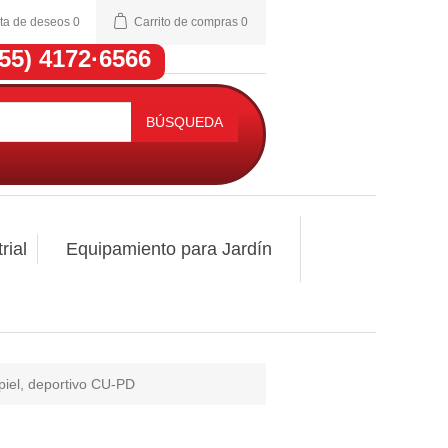
sta de deseos
0
Carrito de compras
0
(55) 4172·6566
BÚSQUEDA
rial
Equipamiento para Jardín
 piel, deportivo CU-PD