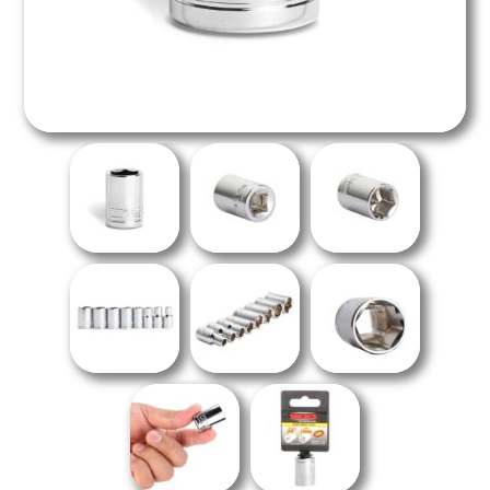
Overoles
Gatos de Uña
Embellecimiento Automotriz
Equipos para Soldar
Maletas para Herramientas
Gatos Mecánicos de Escalera
Productos para Limpieza Automotriz
Generadores de Energía
Cables y Candados de Seguridad
Pistones Hidráulicos
Aromatizantes
Cargadores de Baterías
Multiherramientas
Mesas Elevadoras
Bombas de Aire
Patines Hidráulicos / Transpaletas
Montacargas Hidráulicos
Montacargas Semi-Eléctricos