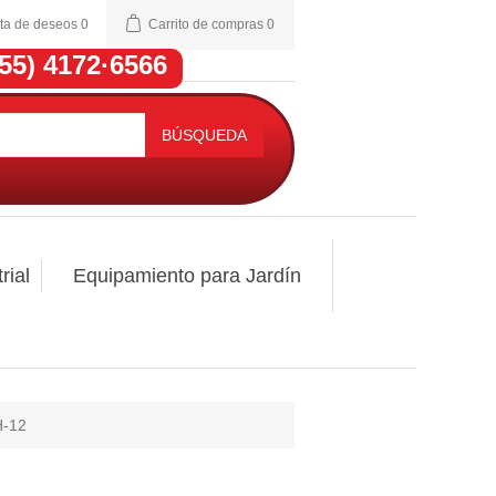
sta de deseos
0
Carrito de compras
0
(55) 4172·6566
BÚSQUEDA
rial
Equipamiento para Jardín
H-12