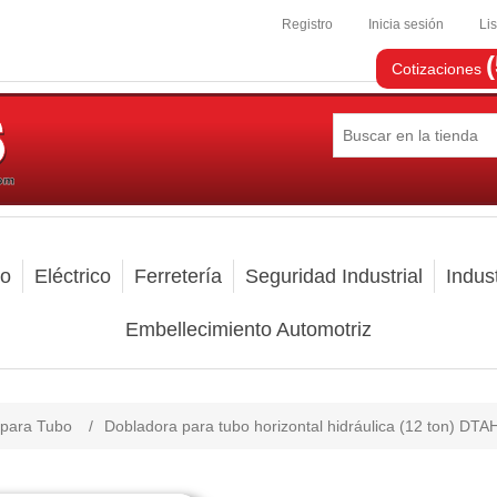
Registro
Inicia sesión
Li
Cotizaciones
mo
Eléctrico
Ferretería
Seguridad Industrial
Indust
Embellecimiento Automotriz
 para Tubo
/
Dobladora para tubo horizontal hidráulica (12 ton) DTA