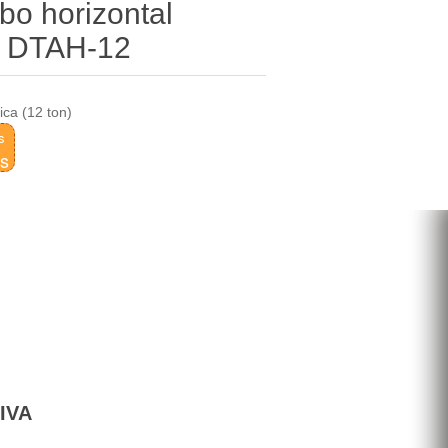
bo horizontal
n) DTAH-12
ica (12 ton)
s
as
 IVA