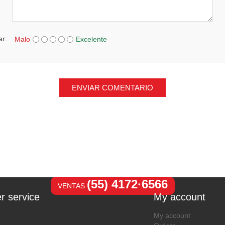
ar:
Malo
Excelente
ENVIAR COMENTARIO
(55) 4172·6566
VENTAS
r service
My account
My account