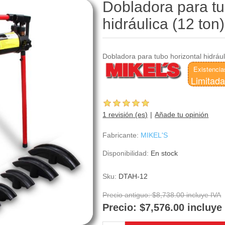
Dobladora para tu
hidráulica (12 to
Dobladora para tubo horizontal hidrául
Existencia
Limitad
1 revisión (es)
Añade tu opinión
Fabricante:
MIKEL'S
Disponibilidad:
En stock
Sku:
DTAH-12
Precio antiguo:
$8,738.00 incluye IVA
Precio:
$7,576.00 incluye