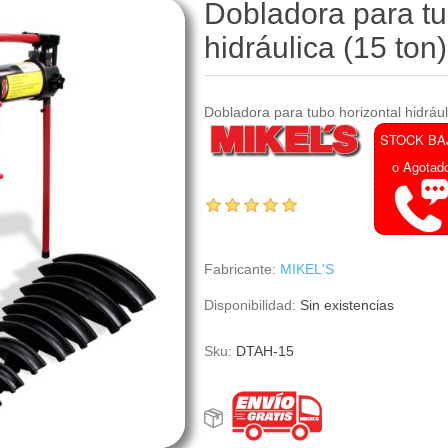
Dobladora para tu
hidráulica (15 to
Dobladora para tubo horizontal hidrául
STOCK BA
o Agotad
Fabricante:
MIKEL'S
Disponibilidad:
Sin existencias
Sku:
DTAH-15