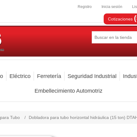
Registro
Inicia sesión
Li
Cotizaciones
mo
Eléctrico
Ferretería
Seguridad Industrial
Indust
Embellecimiento Automotriz
 para Tubo
/
Dobladora para tubo horizontal hidráulica (15 ton) DTA