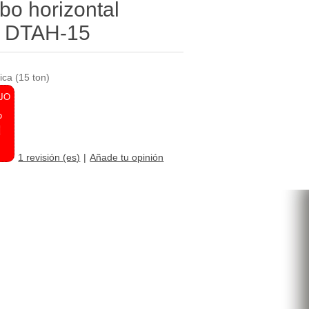
bo horizontal
n) DTAH-15
ica (15 ton)
JO
o
1 revisión (es)
Añade tu opinión