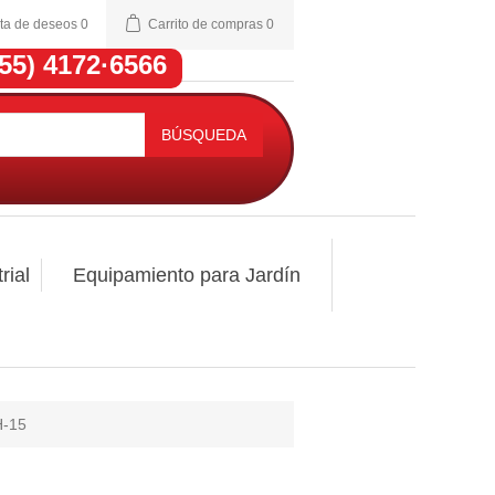
sta de deseos
0
Carrito de compras
0
(55) 4172·6566
BÚSQUEDA
rial
Equipamiento para Jardín
H-15