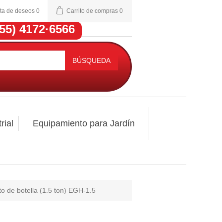
sta de deseos
0
Carrito de compras
0
(55) 4172·6566
BÚSQUEDA
rial
Equipamiento para Jardín
 de botella (1.5 ton) EGH-1.5