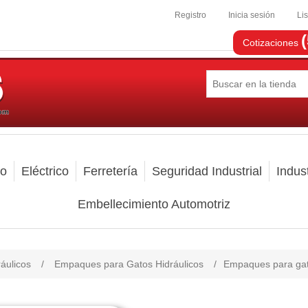
Registro
Inicia sesión
Li
Cotizaciones
mo
Eléctrico
Ferretería
Seguridad Industrial
Indust
Embellecimiento Automotriz
áulicos
/
Empaques para Gatos Hidráulicos
/
Empaques para gato