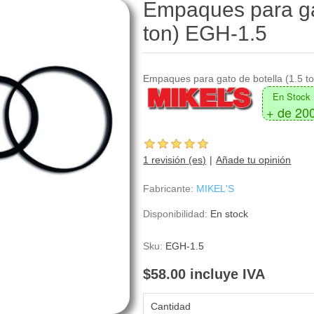
Empaques para gat
ton) EGH-1.5
Empaques para gato de botella (1.5 t
En Stock
+ de 20
1 revisión (es)
Añade tu opinión
Fabricante:
MIKEL'S
Disponibilidad:
En stock
Sku:
EGH-1.5
$58.00 incluye IVA
Cantidad