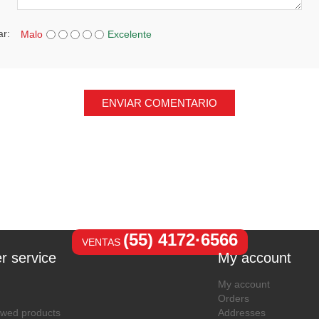
ar:
Malo
Excelente
ENVIAR COMENTARIO
(55) 4172·6566
VENTAS
r service
My account
My account
Orders
ewed products
Addresses