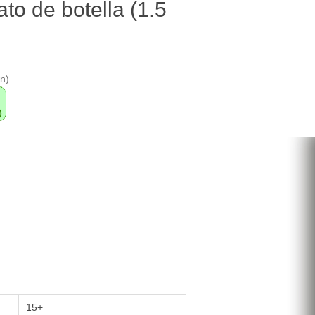
o de botella (1.5
on)
0
15+