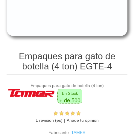
Overoles
Gatos de Uña
Embellecimiento Automotriz
Equipos para Soldar
Maletas para Herramientas
Gatos Mecánicos de Escalera
Productos para Limpieza Automotriz
Generadores de Energía
Cables y Candados de Seguridad
Pistones Hidráulicos
Aromatizantes
Cargadores de Baterías
Multiherramientas
Mesas Elevadoras
Empaques para gato de
botella (4 ton) EGTE-4
Bombas de Aire
Patines Hidráulicos / Transpaletas
Montacargas Hidráulicos
Empaques para gato de botella (4 ton)
En Stock
+ de 500
Montacargas Semi-Eléctricos
1 revisión (es)
Añade tu opinión
Fabricante:
TAMER