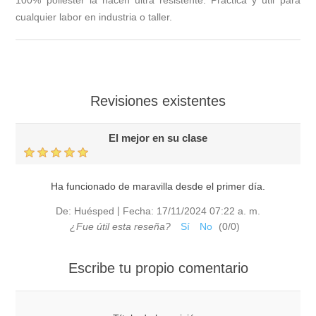
100% poliéster la hacen ultra resistente. Práctica y útil para
cualquier labor en industria o taller.
Revisiones existentes
El mejor en su clase
Ha funcionado de maravilla desde el primer día.
|
De:
Huésped
Fecha:
17/11/2024 07:22 a. m.
¿Fue útil esta reseña?
Sí
No
(
0
/
0
)
Escribe tu propio comentario