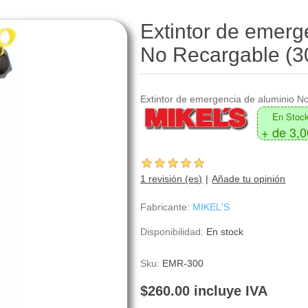
Extintor de emerg
No Recargable (3
Extintor de emergencia de aluminio N
En Stoc
+ de 3,
1 revisión (es)
Añade tu opinión
Fabricante:
MIKEL'S
Disponibilidad:
En stock
Sku:
EMR-300
$260.00 incluye IVA