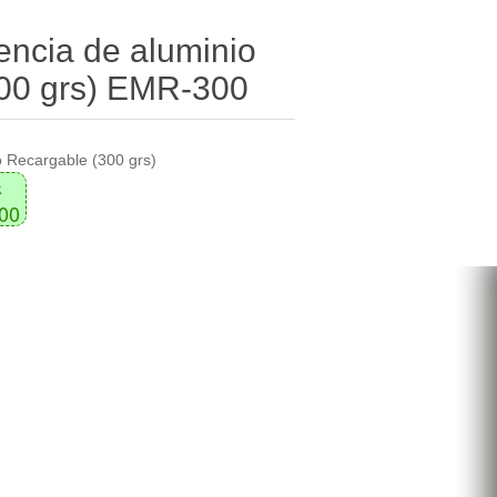
encia de aluminio
00 grs) EMR-300
o Recargable (300 grs)
k
000