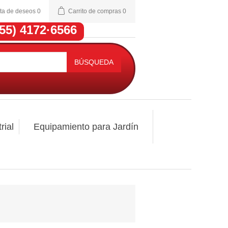
sta de deseos
0
Carrito de compras
0
(55) 4172·6566
BÚSQUEDA
rial
Equipamiento para Jardín