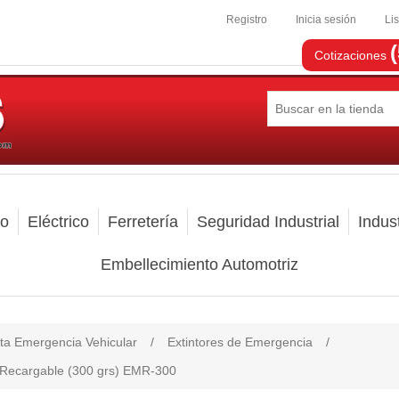
Registro
Inicia sesión
Li
Cotizaciones
mo
Eléctrico
Ferretería
Seguridad Industrial
Indust
Embellecimiento Automotriz
ta Emergencia Vehicular
/
Extintores de Emergencia
/
o Recargable (300 grs) EMR-300