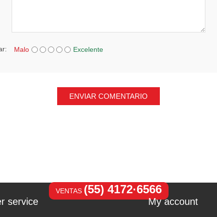
ar:
Malo
Excelente
ENVIAR COMENTARIO
(55) 4172·6566
VENTAS
r service
My account