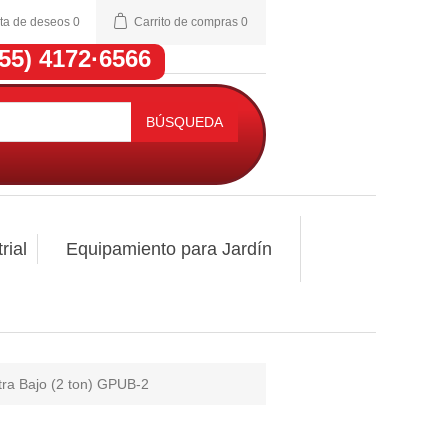
sta de deseos
0
Carrito de compras
0
(55) 4172·6566
BÚSQUEDA
rial
Equipamiento para Jardín
ltra Bajo (2 ton) GPUB-2