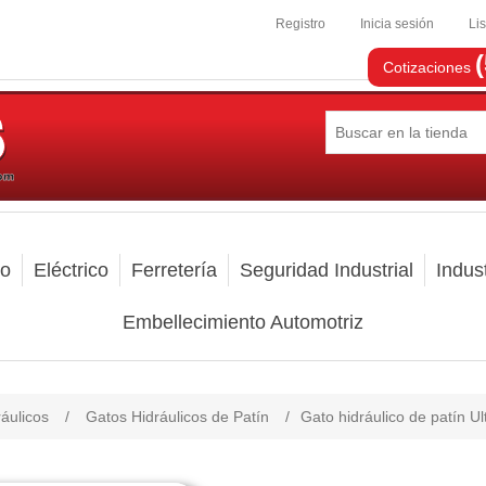
Registro
Inicia sesión
Li
Cotizaciones
mo
Eléctrico
Ferretería
Seguridad Industrial
Indust
Embellecimiento Automotriz
áulicos
/
Gatos Hidráulicos de Patín
/
Gato hidráulico de patín U