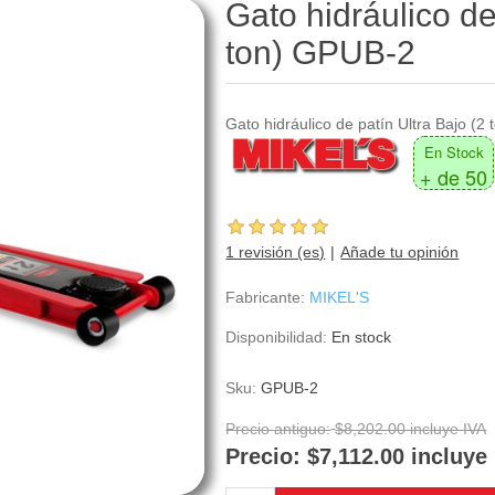
Gato hidráulico de
ton) GPUB-2
Gato hidráulico de patín Ultra Bajo (2 
En Stock
+ de 50
1 revisión (es)
Añade tu opinión
Fabricante:
MIKEL'S
Disponibilidad:
En stock
Sku:
GPUB-2
Precio antiguo:
$8,202.00 incluye IVA
Precio:
$7,112.00 incluye