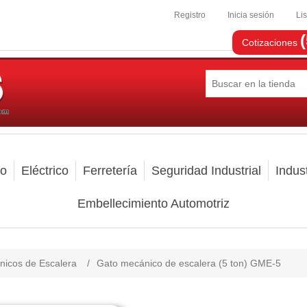
Registro
Inicia sesión
Li
Cotizaciones
mo
Eléctrico
Ferretería
Seguridad Industrial
Indust
Embellecimiento Automotriz
icos de Escalera
/
Gato mecánico de escalera (5 ton) GME-5