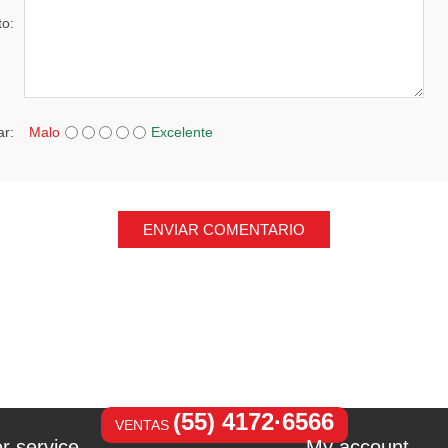
to:
ar:
Malo
Excelente
ENVIAR COMENTARIO
(55) 4172·6566
VENTAS
r service
My account