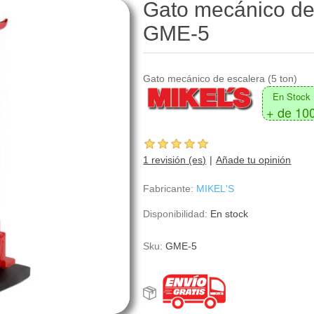
Gato mecánico de 
GME-5
Gato mecánico de escalera (5 ton)
En Stock
+ de 10
1 revisión (es)
Añade tu opinión
Fabricante:
MIKEL'S
Disponibilidad:
En stock
Sku:
GME-5