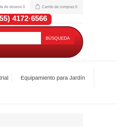
sta de deseos
0
Carrito de compras
0
(55) 4172·6566
BÚSQUEDA
rial
Equipamiento para Jardín