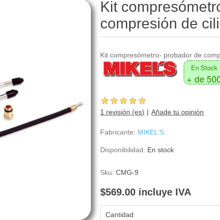
Kit compresómetr
compresión de ci
Kit compresómetro- probador de compr
En Stock
+ de 50
1 revisión (es)
Añade tu opinión
Fabricante:
MIKEL'S
Disponibilidad:
En stock
Sku:
CMG-9
$569.00 incluye IVA
Cantidad