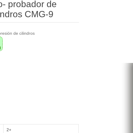
o- probador de
lindros CMG-9
esión de cilindros
0
2+