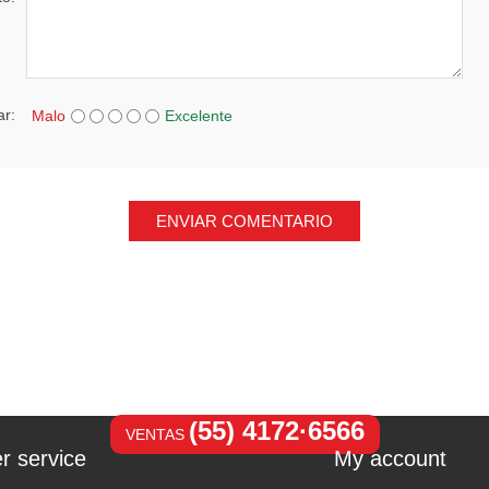
ar:
Malo
Excelente
ENVIAR COMENTARIO
(55) 4172·6566
VENTAS
r service
My account