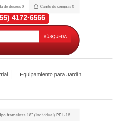
sta de deseos
0
Carrito de compras
0
(55) 4172·6566
BÚSQUEDA
rial
Equipamiento para Jardín
ipo frameless 18” (Individual) PFL-18