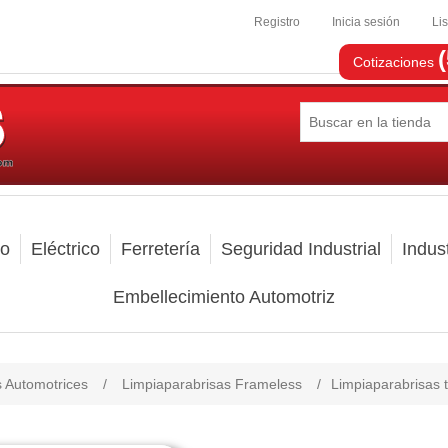
Registro
Inicia sesión
Li
Cotizaciones
mo
Eléctrico
Ferretería
Seguridad Industrial
Indust
Embellecimiento Automotriz
s Automotrices
/
Limpiaparabrisas Frameless
/
Limpiaparabrisas t