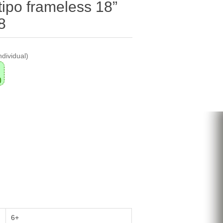
tipo frameless 18”
8
ndividual)
0
6+