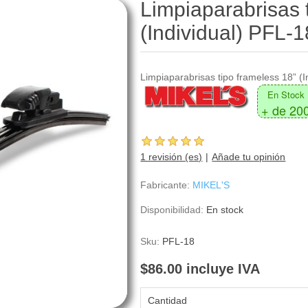
Limpiaparabrisas 
(Individual) PFL-1
Limpiaparabrisas tipo frameless 18” (I
En Stock
+ de 20
1 revisión (es)
Añade tu opinión
Fabricante:
MIKEL'S
Disponibilidad:
En stock
Sku:
PFL-18
$86.00 incluye IVA
Cantidad