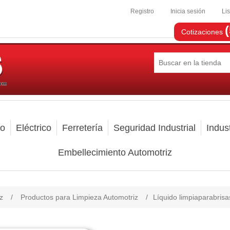
Registro
Inicia sesión
Li
Cotizaciones
mo
Eléctrico
Ferretería
Seguridad Industrial
Indust
Embellecimiento Automotriz
z
/
Productos para Limpieza Automotriz
/
Líquido limpiaparabrisa