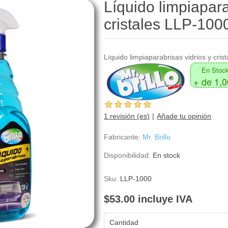
Líquido limpiapara
cristales LLP-100
Líquido limpiaparabrisas vidrios y crist
En Stoc
+ de 1,
1 revisión (es)
Añade tu opinión
Fabricante:
Mr. Brillo
Disponibilidad:
En stock
Sku:
LLP-1000
$53.00 incluye IVA
Cantidad