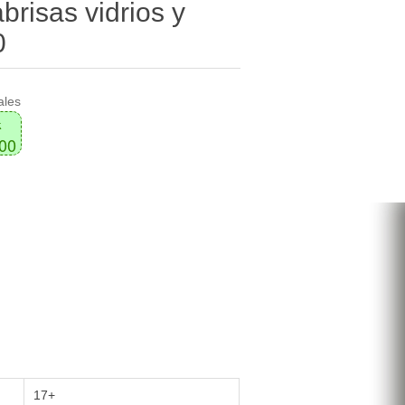
brisas vidrios y
0
ales
k
000
17+