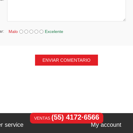
ar:
Malo
Excelente
ENVIAR COMENTARIO
(55) 4172·6566
VENTAS
r service
My account