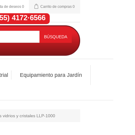
sta de deseos
0
Carrito de compras
0
(55) 4172·6566
BÚSQUEDA
rial
Equipamiento para Jardín
s vidrios y cristales LLP-1000