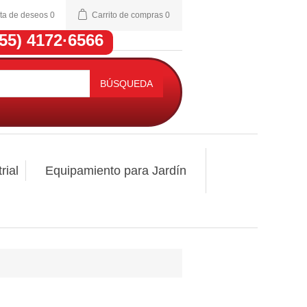
sta de deseos
0
Carrito de compras
0
(55) 4172·6566
BÚSQUEDA
rial
Equipamiento para Jardín