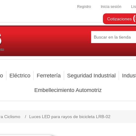
Registro
Inicia sesión
Li
Cotizaciones
mo
Eléctrico
Ferretería
Seguridad Industrial
Indust
Embellecimiento Automotriz
ra Ciclismo
/
Luces LED para rayos de bicicleta LRB-02