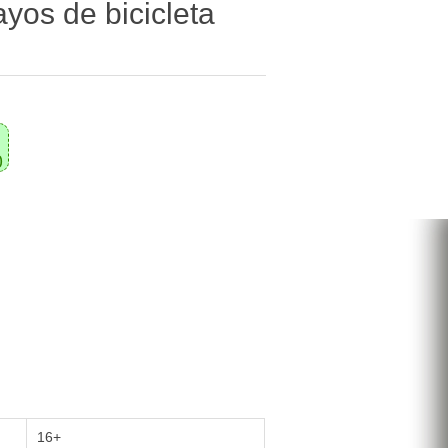
yos de bicicleta
0
16+