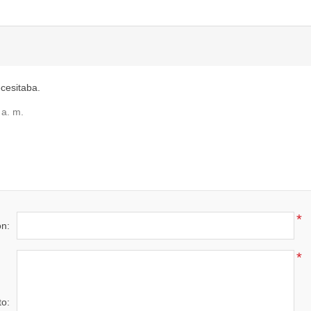
ecesitaba.
 a. m.
*
ón:
*
to: