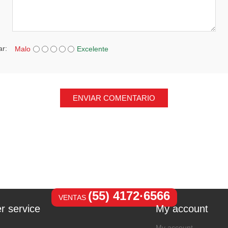
ar:
Malo
Excelente
ENVIAR COMENTARIO
(55) 4172·6566
VENTAS
r service
My account
My account