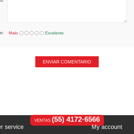
to:
ar:
Malo
Excelente
ENVIAR COMENTARIO
(55) 4172·6566
VENTAS
r service
My account