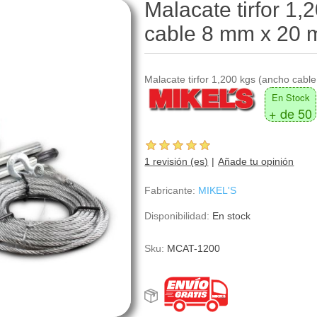
Malacate tirfor 1,
cable 8 mm x 20 
Malacate tirfor 1,200 kgs (ancho cabl
En Stock
+ de 50
1 revisión (es)
Añade tu opinión
Fabricante:
MIKEL'S
Disponibilidad:
En stock
Sku:
MCAT-1200