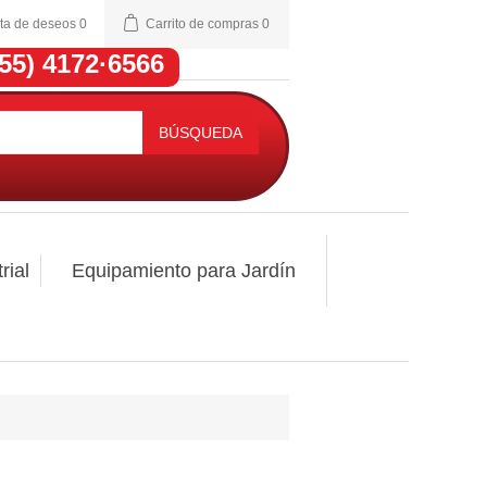
sta de deseos
0
Carrito de compras
0
(55) 4172·6566
BÚSQUEDA
rial
Equipamiento para Jardín