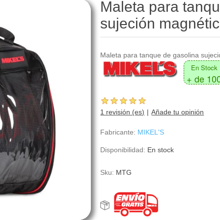
Maleta para tanqu
sujeción magnéti
Maleta para tanque de gasolina sujec
En Stock
+ de 10
1 revisión (es)
Añade tu opinión
Fabricante:
MIKEL'S
Disponibilidad:
En stock
Sku:
MTG