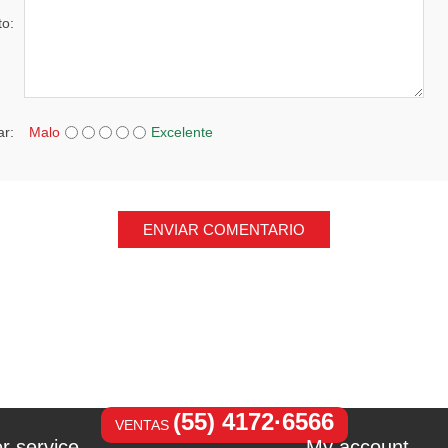
to:
ar:
Malo
Excelente
ENVIAR COMENTARIO
(55) 4172·6566
VENTAS
r service
My account