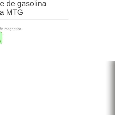
e de gasolina
ca MTG
ión magnética
0