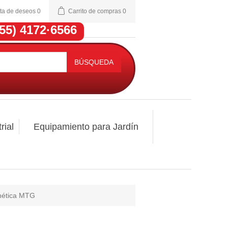
sta de deseos
0
Carrito de compras
0
(55) 4172·6566
BÚSQUEDA
rial
Equipamiento para Jardín
gnética MTG