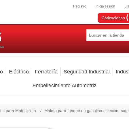
Registro
Inicia sesión
Li
Cotizaciones
mo
Eléctrico
Ferretería
Seguridad Industrial
Indust
Embellecimiento Automotriz
os para Motocicleta
/
Maleta para tanque de gasolina sujeción ma