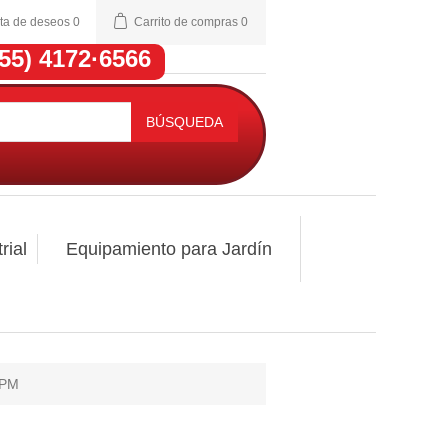
sta de deseos
0
Carrito de compras
0
(55) 4172·6566
BÚSQUEDA
rial
Equipamiento para Jardín
BPM