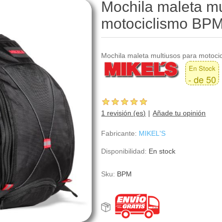
Mochila maleta mu
motociclismo BP
Mochila maleta multiusos para motoci
En Stock
- de 50
1 revisión (es)
Añade tu opinión
Fabricante:
MIKEL'S
Disponibilidad:
En stock
Sku:
BPM