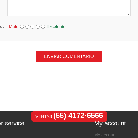
ar:
Malo
Excelente
ENVIAR COMENTARIO
(55) 4172·6566
VENTAS
r service
My account
My account