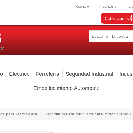
Registro
Inicia sesión
Li
Cotizaciones
mo
Eléctrico
Ferretería
Seguridad Industrial
Indust
Embellecimiento Automotriz
os para Motocicleta
/
Mochila maleta multiusos para motociclismo 