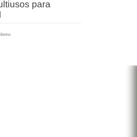
ltiusos para
M
clismo