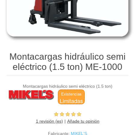
Overoles
Gatos de Uña
Embellecimiento Automotriz
Equipos para Soldar
Maletas para Herramientas
Gatos Mecánicos de Escalera
Productos para Limpieza Automotriz
Generadores de Energía
Cables y Candados de Seguridad
Pistones Hidráulicos
Aromatizantes
Cargadores de Baterías
Multiherramientas
Mesas Elevadoras
Montacargas hidráulico semi
eléctrico (1.5 ton) ME-1000
Bombas de Aire
Patines Hidráulicos / Transpaletas
Montacargas Hidráulicos
Montacargas hidráulico semi eléctrico (1.5 ton)
Existencias
Limitadas
Montacargas Semi-Eléctricos
1 revisión (es)
Añade tu opinión
Fabricante:
MIKEL'S