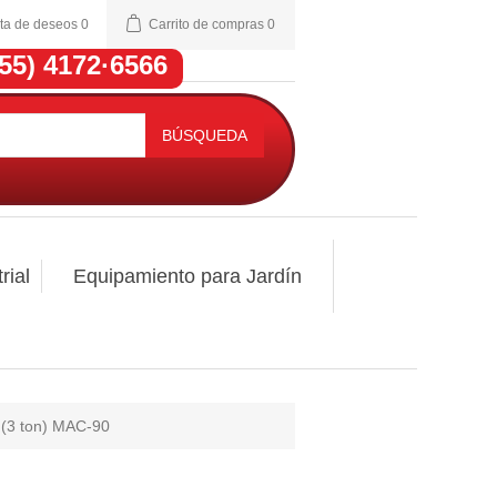
sta de deseos
0
Carrito de compras
0
(55) 4172·6566
BÚSQUEDA
rial
Equipamiento para Jardín
 (3 ton) MAC-90