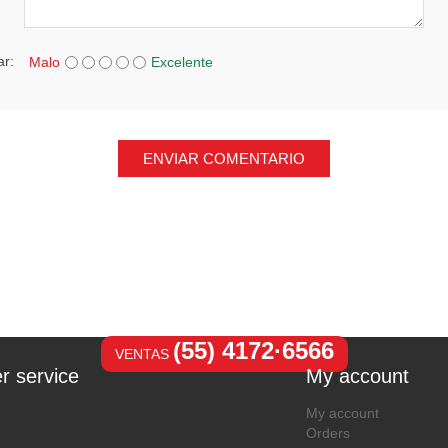
ar:
Malo
Excelente
ENVIAR COMENTARIO
(55) 4172·6566
VENTAS
r service
My account
My account
Orders