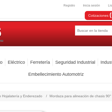
Registro
Inicia sesión
Li
Cotizaciones
mo
Eléctrico
Ferretería
Seguridad Industrial
Indust
Embellecimiento Automotriz
e Hojalatería y Enderezado
/
Mordaza para alineación de chasis 90°