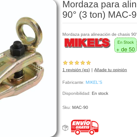
Mordaza para alin
90° (3 ton) MAC-
Mordaza para alineación de chasis 90°
En Stock
+ de 50
1 revisión (es)
Añade tu opinión
Fabricante:
MIKEL'S
Disponibilidad:
En stock
Sku:
MAC-90