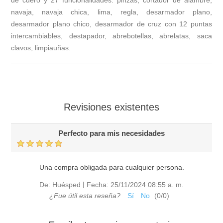
de cuero y 27 funcionalidades: pinzas, cortador de alambre,
navaja, navaja chica, lima, regla, desarmador plano,
desarmador plano chico, desarmador de cruz con 12 puntas
intercambiables, destapador, abrebotellas, abrelatas, saca
clavos, limpiauñas.
Revisiones existentes
Perfecto para mis necesidades
Una compra obligada para cualquier persona.
|
De:
Huésped
Fecha:
25/11/2024 08:55 a. m.
¿Fue útil esta reseña?
Sí
No
(
0
/
0
)