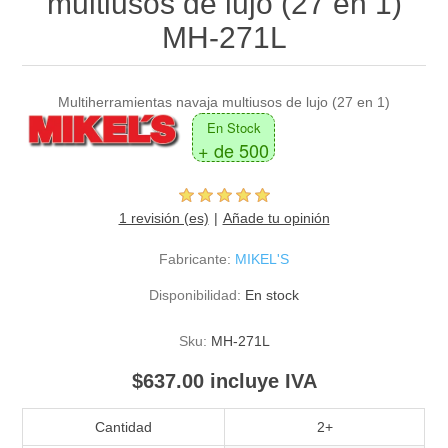
multiusos de lujo (27 en 1)
MH-271L
Multiherramientas navaja multiusos de lujo (27 en 1)
En Stock
+ de 500
1 revisión (es)
Añade tu opinión
Fabricante:
MIKEL'S
Disponibilidad:
En stock
Sku:
MH-271L
$637.00 incluye IVA
Cantidad
2+