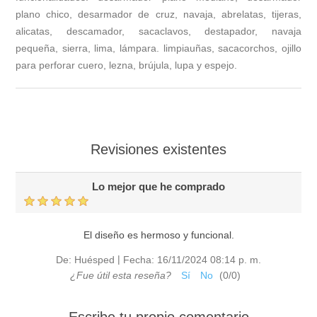
plano chico, desarmador de cruz, navaja, abrelatas, tijeras,
alicatas, descamador, sacaclavos, destapador, navaja
pequeña, sierra, lima, lámpara. limpiauñas, sacacorchos, ojillo
para perforar cuero, lezna, brújula, lupa y espejo.
Revisiones existentes
Lo mejor que he comprado
El diseño es hermoso y funcional.
|
De:
Huésped
Fecha:
16/11/2024 08:14 p. m.
¿Fue útil esta reseña?
Sí
No
(
0
/
0
)
Escribe tu propio comentario