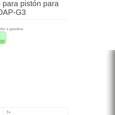
 para pistón para
 OAP-G3
otor a gasolina
k
500
7+