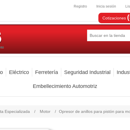
Registro
Inicia sesión
Li
Cotizaciones
mo
Eléctrico
Ferretería
Seguridad Industrial
Indust
Embellecimiento Automotriz
ta Especializada
/
Motor
/
Opresor de anillos para pistón para 