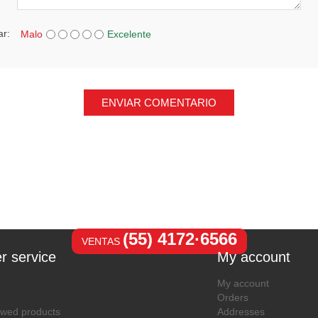
ar:
Malo
Excelente
ENVIAR COMENTARIO
(55) 4172·6566
VENTAS
r service
My account
My account
Orders
ewed products
Addresses