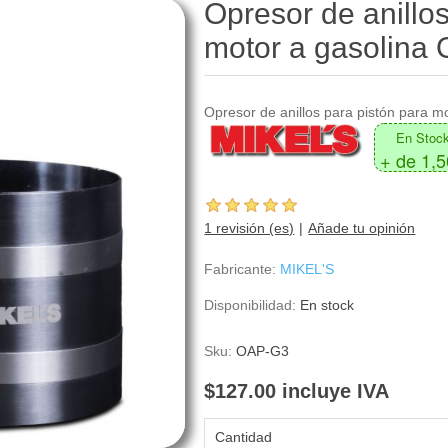
Opresor de anillos
motor a gasolina
Opresor de anillos para pistón para m
En Stoc
+ de 1,
1 revisión (es)
Añade tu opinión
Fabricante:
MIKEL'S
Disponibilidad:
En stock
Sku:
OAP-G3
$127.00 incluye IVA
Cantidad