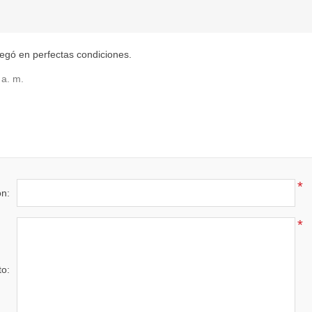
llegó en perfectas condiciones.
 a. m.
*
ón:
*
to: