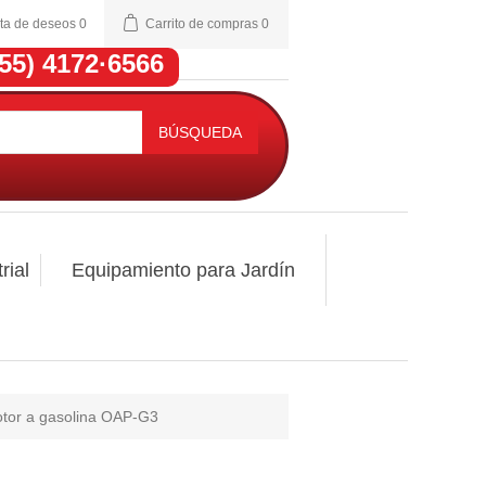
sta de deseos
0
Carrito de compras
0
(55) 4172·6566
BÚSQUEDA
rial
Equipamiento para Jardín
motor a gasolina OAP-G3