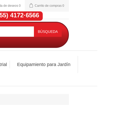
sta de deseos
0
Carrito de compras
0
(55) 4172·6566
BÚSQUEDA
rial
Equipamiento para Jardín