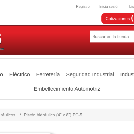
Registro
Inicia sesión
Li
Cotizaciones
mo
Eléctrico
Ferretería
Seguridad Industrial
Indust
Embellecimiento Automotriz
ráulicos
/
Pistón hidráulico (4” x 8”) PC-5