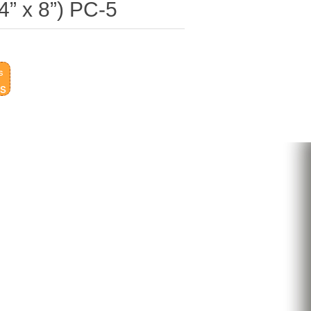
(4” x 8”) PC-5
s
as