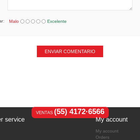
ar:
Malo
Excelente
ENVIAR COMENTARIO
(55) 4172·6566
VENTAS
r service
My account
My account
Orders