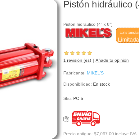
Pistón hidráulico 
Pistón hidráulico (4” x 8”)
Existencia
Limitad
1 revisión (es)
Añade tu opinión
Fabricante:
MIKEL'S
Disponibilidad:
En stock
Sku:
PC-5
Precio antiguo:
$7,067.00 incluye IVA