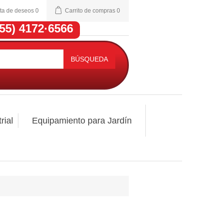
sta de deseos
0
Carrito de compras
0
(55) 4172·6566
BÚSQUEDA
rial
Equipamiento para Jardín