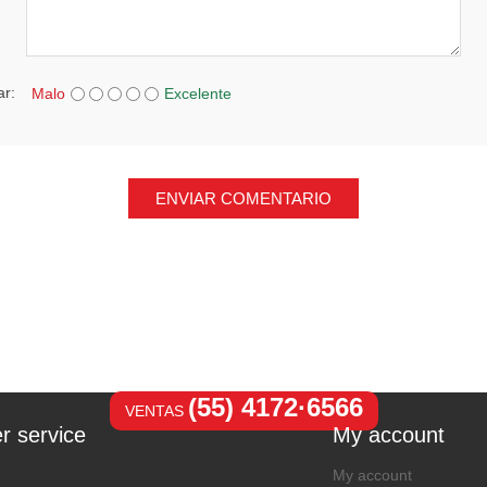
ar:
Malo
Excelente
ENVIAR COMENTARIO
(55) 4172·6566
VENTAS
r service
My account
My account