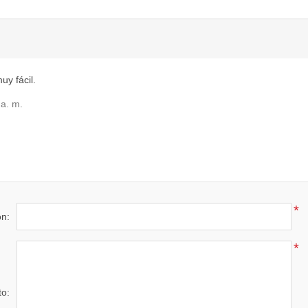
y fácil.
a. m.
*
ón:
*
to: