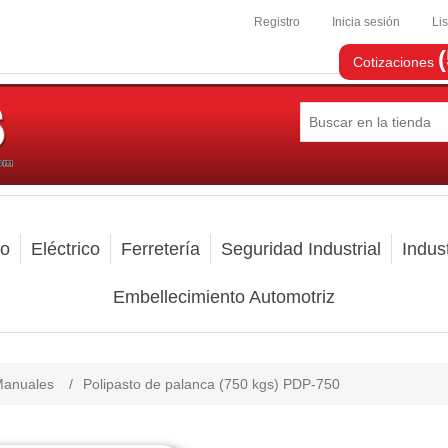
Registro
Inicia sesión
Li
Cotizaciones
mo
Eléctrico
Ferretería
Seguridad Industrial
Indust
Embellecimiento Automotriz
Manuales
/
Polipasto de palanca (750 kgs) PDP-750