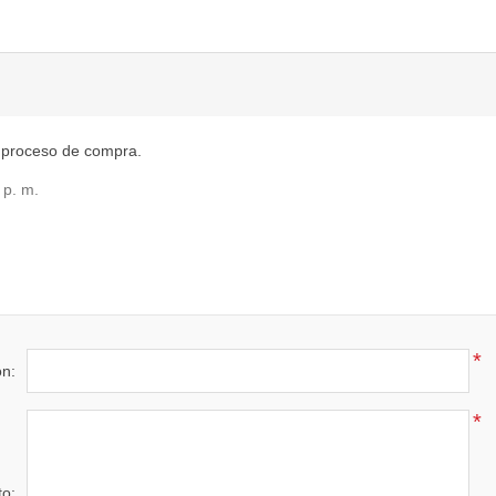
 proceso de compra.
 p. m.
*
ón:
*
to: