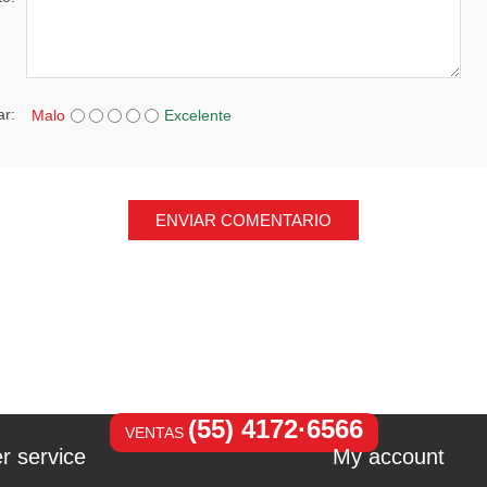
ar:
Malo
Excelente
ENVIAR COMENTARIO
(55) 4172·6566
VENTAS
r service
My account