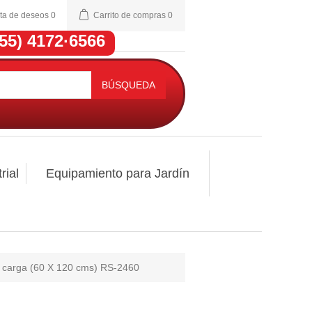
sta de deseos
0
Carrito de compras
0
(55) 4172·6566
BÚSQUEDA
rial
Equipamiento para Jardín
 carga (60 X 120 cms) RS-2460