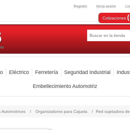
Registro
Inicia sesión
Li
Cotizaciones
mo
Eléctrico
Ferretería
Seguridad Industrial
Indust
Embellecimiento Automotriz
s Automotrices
/
Organizadores para Cajuela
/
Red sujetadora de