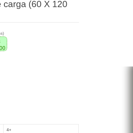
 carga (60 X 120
ms)
k
000
4+