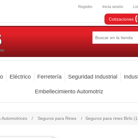
Registro
Inicia sesión
Li
Cotizaciones
mo
Eléctrico
Ferretería
Seguridad Industrial
Indust
Embellecimiento Automotriz
s Automotrices
/
Seguros para Rines
/
Seguros para rines Birlo 