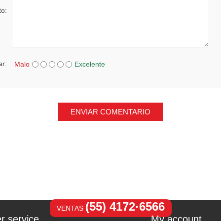
to:
ar:
Malo
Excelente
ENVIAR COMENTARIO
(55) 4172·6566
VENTAS
r service
My account