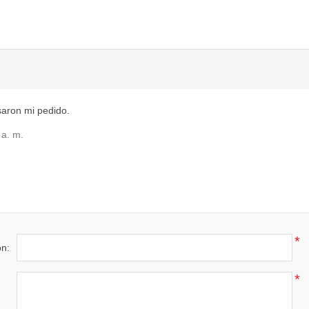
saron mi pedido.
 a. m.
*
ón:
*