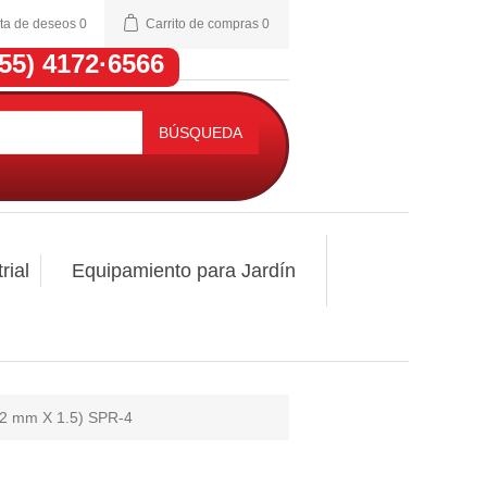
sta de deseos
0
Carrito de compras
0
(55) 4172·6566
BÚSQUEDA
rial
Equipamiento para Jardín
(12 mm X 1.5) SPR-4