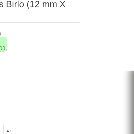
s Birlo (12 mm X
)
k
000
4+