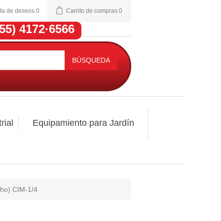
sta de deseos
0
Carrito de compras
0
(55) 4172·6566
BÚSQUEDA
rial
Equipamiento para Jardín
cho) CIM-1/4