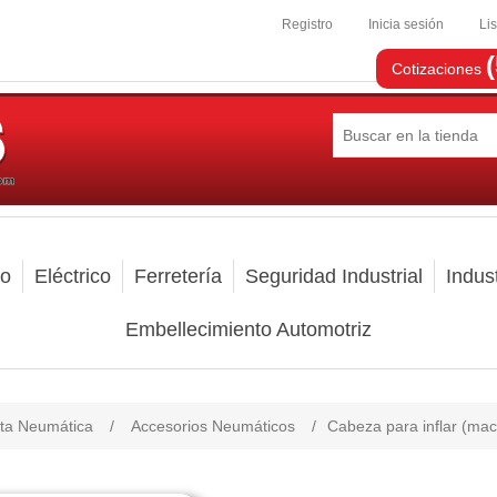
Registro
Inicia sesión
Li
Cotizaciones
mo
Eléctrico
Ferretería
Seguridad Industrial
Indust
Embellecimiento Automotriz
ta Neumática
/
Accesorios Neumáticos
/
Cabeza para inflar (ma