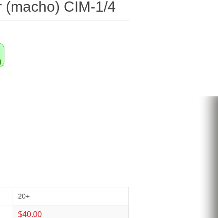
r (macho) CIM-1/4
0
20+
$40.00