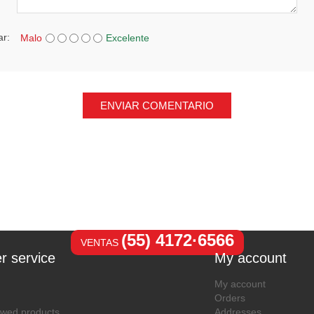
ar:
Malo
Excelente
ENVIAR COMENTARIO
(55) 4172·6566
VENTAS
r service
My account
My account
Orders
ewed products
Addresses