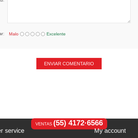
to:
ar:
Malo
Excelente
ENVIAR COMENTARIO
(55) 4172·6566
VENTAS
r service
My account