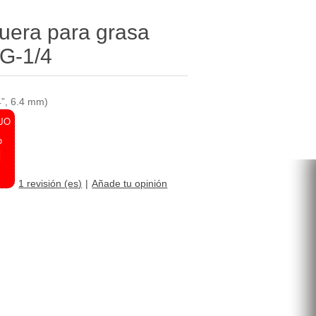
uera para grasa
MG-1/4
4”, 6.4 mm)
JO
o
1 revisión (es)
Añade tu opinión