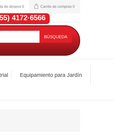
sta de deseos
0
Carrito de compras
0
(55) 4172·6566
BÚSQUEDA
rial
Equipamiento para Jardín