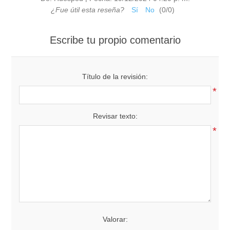
¿Fue útil esta reseña?
Sí
No
(
0
/
0
)
Escribe tu propio comentario
Título de la revisión:
*
Revisar texto:
*
Valorar: