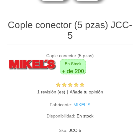
Cople conector (5 pzas) JCC-
5
Cople conector (5 pzas)
En Stock
+ de 200
1 revisión (es)
Añade tu opinión
Fabricante:
MIKEL'S
Disponibilidad:
En stock
Sku:
JCC-5