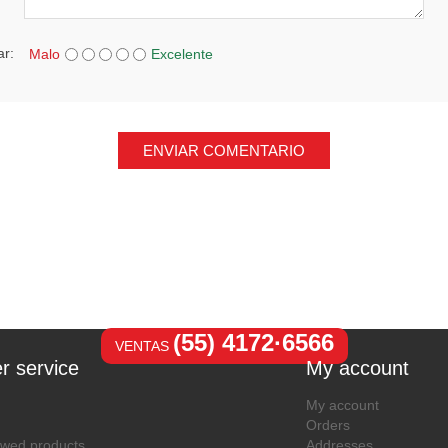
ar:
Malo
Excelente
ENVIAR COMENTARIO
(55) 4172·6566
VENTAS
r service
My account
My account
Orders
ewed products
Addresses