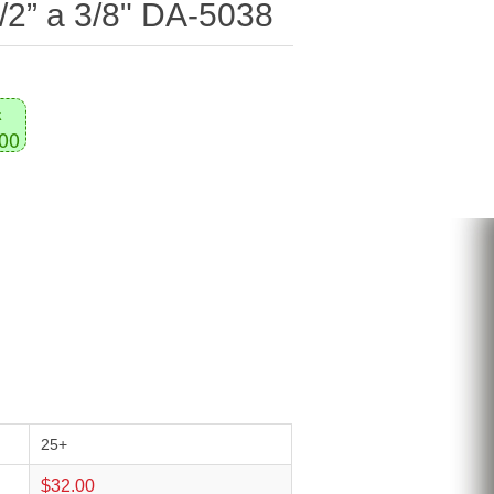
/2” a 3/8" DA-5038
k
500
25+
$32.00