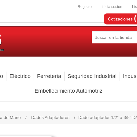
Registro
Inicia sesión
Li
Cotizaciones
mo
Eléctrico
Ferretería
Seguridad Industrial
Indust
Embellecimiento Automotriz
ta de Mano
/
Dados Adaptadores
/
Dado adaptador 1/2” a 3/8" D