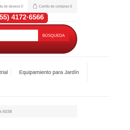
sta de deseos
0
Carrito de compras
0
(55) 4172·6566
BÚSQUEDA
rial
Equipamiento para Jardín
A-5038