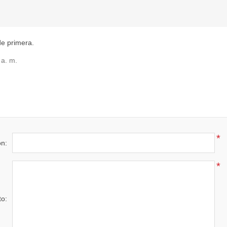
de primera.
 a. m.
*
ón:
*
to: