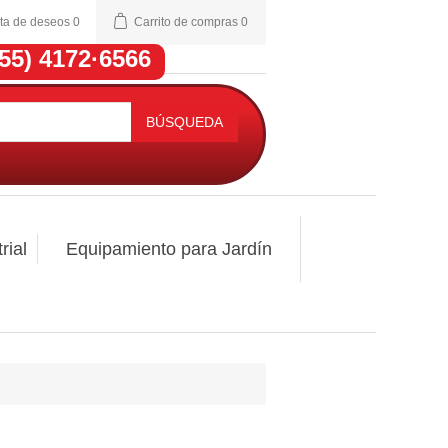
sta de deseos
0
Carrito de compras
0
(55) 4172·6566
BÚSQUEDA
rial
Equipamiento para Jardín