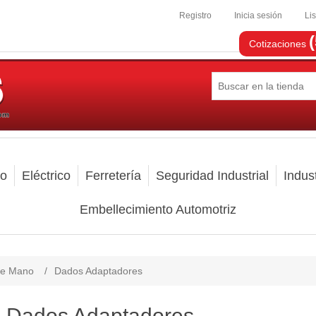
Registro
Inicia sesión
Li
Cotizaciones
mo
Eléctrico
Ferretería
Seguridad Industrial
Indust
Embellecimiento Automotriz
de Mano
/
Dados Adaptadores
Dados Adaptadores