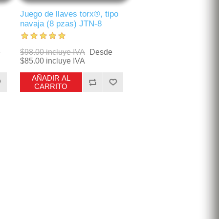
Juego de llaves torx®, tipo
navaja (8 pzas) JTN-8
e
$98.00 incluye IVA
Desde
$85.00 incluye IVA
AÑADIR AL
CARRITO