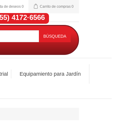
sta de deseos
0
Carrito de compras
0
(55) 4172·6566
BÚSQUEDA
rial
Equipamiento para Jardín