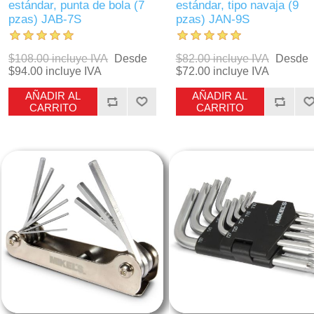
estándar, punta de bola (7
estándar, tipo navaja (9
pzas) JAB-7S
pzas) JAN-9S
$108.00 incluye IVA
Desde
$82.00 incluye IVA
Desde
$94.00 incluye IVA
$72.00 incluye IVA
AÑADIR AL
AÑADIR AL
CARRITO
CARRITO