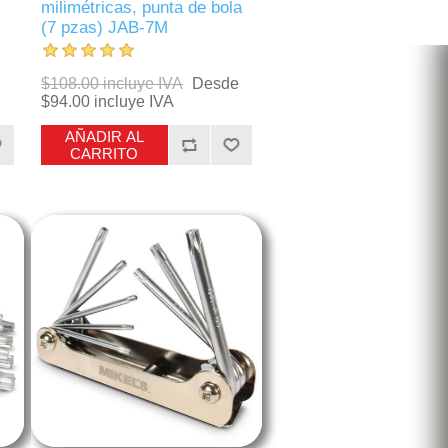
milimétricas, punta de bola
(7 pzas) JAB-7M
$108.00 incluye IVA
Desde
$94.00 incluye IVA
AÑADIR AL
CARRITO