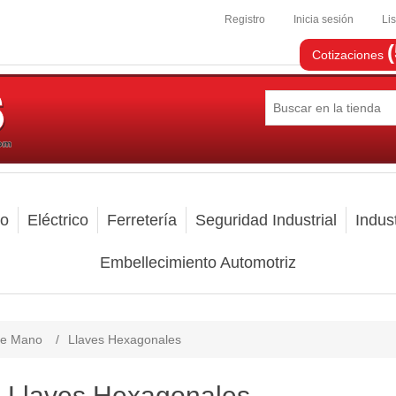
Registro
Inicia sesión
Li
Cotizaciones
mo
Eléctrico
Ferretería
Seguridad Industrial
Indust
Embellecimiento Automotriz
de Mano
/
Llaves Hexagonales
Llaves Hexagonales