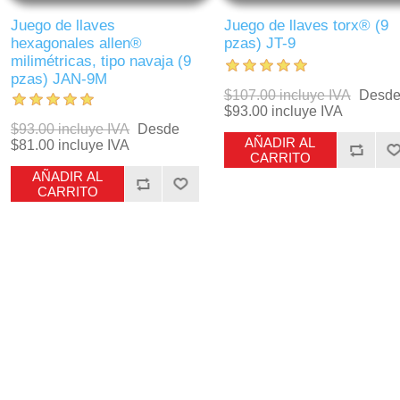
Juego de llaves
Juego de llaves torx® (9
hexagonales allen®
pzas) JT-9
milimétricas, tipo navaja (9
pzas) JAN-9M
$107.00 incluye IVA
Desd
$93.00 incluye IVA
$93.00 incluye IVA
Desde
AÑADIR AL
$81.00 incluye IVA
CARRITO
AÑADIR AL
CARRITO