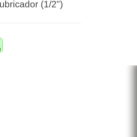
lubricador (1/2")
0