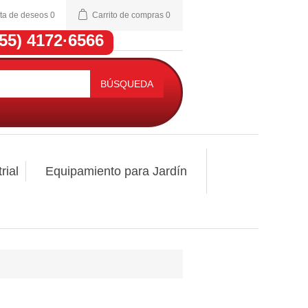
sta de deseos
0
Carrito de compras
0
(55) 4172·6566
BÚSQUEDA
rial
Equipamiento para Jardín