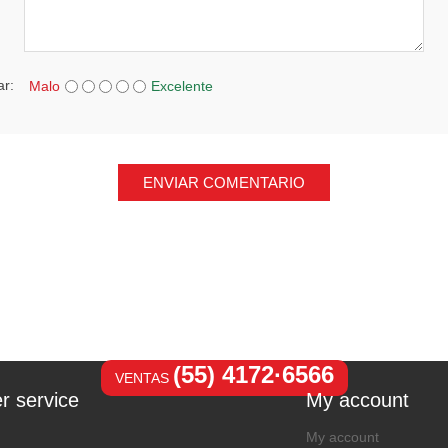
ar:
Malo
Excelente
ENVIAR COMENTARIO
(55) 4172·6566
VENTAS
r service
My account
My account