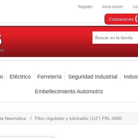
Registro
Inicia sesión
Li
Cotizaciones
mo
Eléctrico
Ferretería
Seguridad Industrial
Indust
Embellecimiento Automotriz
ta Neumática
/
Filtro regulador y lubricador (1/2") FRL-4000