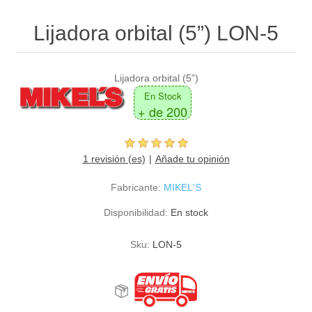
Lijadora orbital (5”) LON-5
Lijadora orbital (5”)
En Stock
+ de 200
1 revisión (es)
Añade tu opinión
Fabricante:
MIKEL'S
Disponibilidad:
En stock
Sku:
LON-5