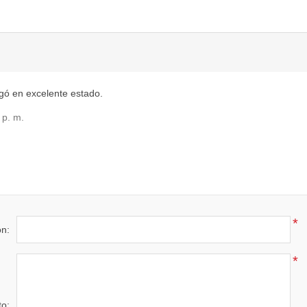
egó en excelente estado.
 p. m.
*
ón:
*
to: