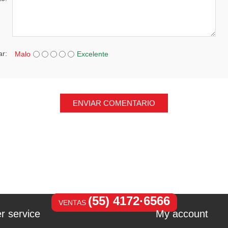
ar:
Malo
Excelente
ENVIAR COMENTARIO
(55) 4172·6566
VENTAS
r service
My account