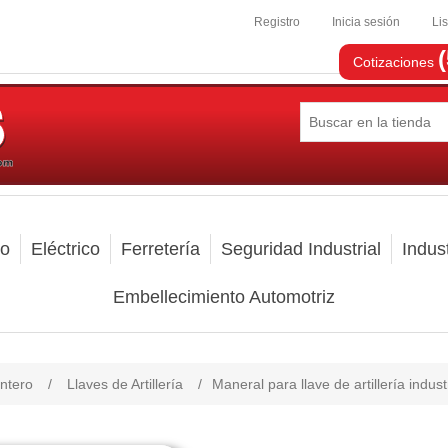
Registro
Inicia sesión
Li
Cotizaciones
mo
Eléctrico
Ferretería
Seguridad Industrial
Indust
Embellecimiento Automotriz
ntero
/
Llaves de Artillería
/
Maneral para llave de artillería indu