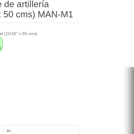
de artillería
” x 50 cms) MAN-M1
ial (11/16” x 50 cms)
0
4+