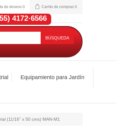
sta de deseos
0
Carrito de compras
0
(55) 4172·6566
BÚSQUEDA
rial
Equipamiento para Jardín
strial (11/16” x 50 cms) MAN-M1