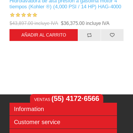
Hidrolavadora de alta presión a gasolina motor 4
tiempos (Kohler ®) (4,000 PSI / 14 HP) HAG-4000
$43,897.00 incluye IVA
$36,375.00 incluye IVA
AÑADIR AL CARRITO
(55) 4172·6566
VENTAS
Information
Sitemap
Customer service
Aviso de Privacidad
Términos y condiciones
Search