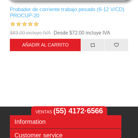
Probador de corriente trabajo pesado (6-12 V/CD)
PROCUP-20
$83.00 incluye IVA
Desde $72.00 incluye IVA
AÑADIR AL CARRITO
(55) 4172·6566
VENTAS
Information
Sitemap
Customer service
Aviso de Privacidad