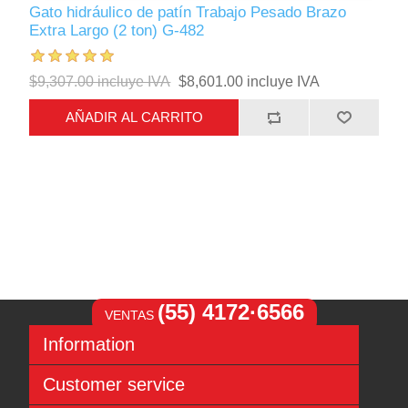
Gato hidráulico de patín Trabajo Pesado Brazo
Extra Largo (2 ton) G-482
$9,307.00 incluye IVA
$8,601.00 incluye IVA
AÑADIR AL CARRITO
(55) 4172·6566
VENTAS
Information
Sitemap
Customer service
Aviso de Privacidad