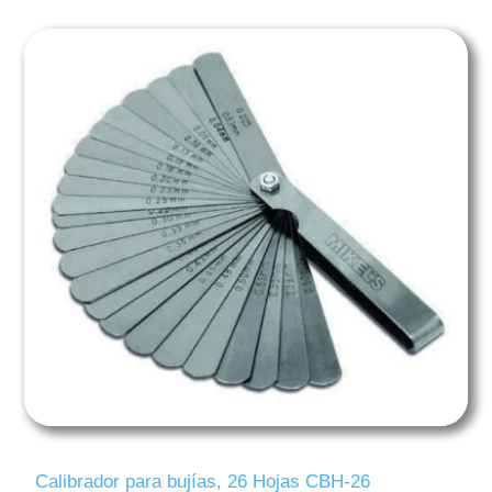
Calibrador para bujías, 26 Hojas CBH-26